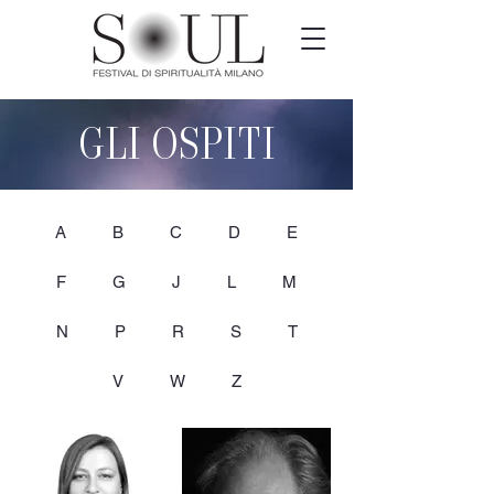
GLI OSPITI
A
B
C
D
E
F
G
J
L
M
N
P
R
S
T
V
W
Z